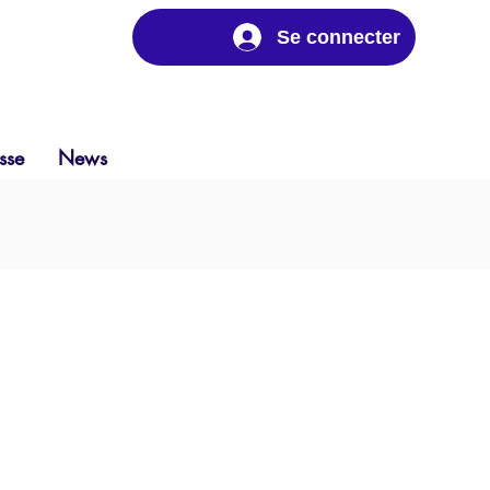
Se connecter
sse
News
alisée