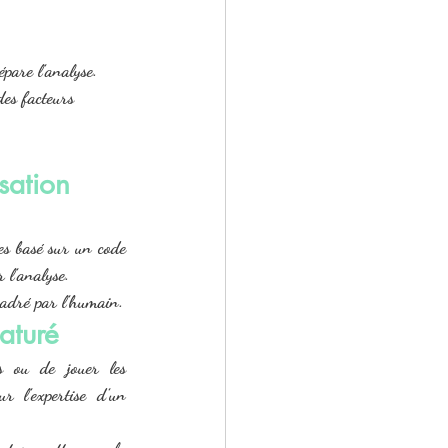
pare l’analyse.
des facteurs 
sation
es basé sur un code 
r l’analyse.
ncadré par l’humain.
aturé
s ou de jouer les 
 l’expertise d’un 
ture nette avec la 