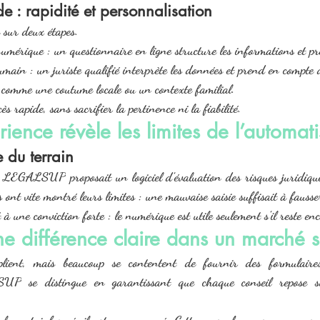
 : rapidité et personnalisation
 sur deux étapes.
mérique : un questionnaire en ligne structure les informations et pré
ain : un juriste qualifié interprète les données et prend en compte 
, comme une coutume locale ou un contexte familial.
s rapide, sans sacrifier la pertinence ni la fiabilité.
ience révèle les limites de l’automati
 du terrain
 
LEGALSUP
 proposait un logiciel d’évaluation des risques juridiqu
s ont vite montré leurs limites : une mauvaise saisie suffisait à fausse
 à une conviction forte : le numérique est utile seulement s’il reste e
 différence claire dans un marché s
iplient, mais beaucoup se contentent de fournir des formulaire
SUP
 se distingue en garantissant que chaque conseil repose sur
seulement informé, il est accompagné. Cette approche marque une rup