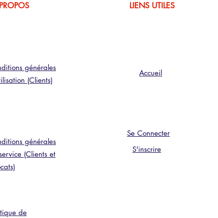
 PROPOS
LIENS UTILES
ditions générales
Accueil
ilisation (Clients)
Se Connecter
ditions générales
S'inscrire
service (Clients et
cats)
itique de