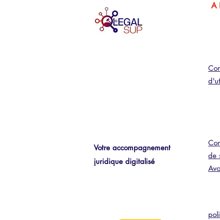
A
Con
d'ut
Con
Votre accompagnement
de 
juridique digitalisé
Avo
pol