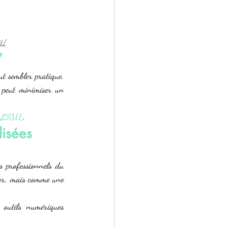
t/
”
t sembler pratique, 
 peut minimiser un 
ALSUP
.
disées
es professionnels du 
er, mais comme une 
 outils numériques 