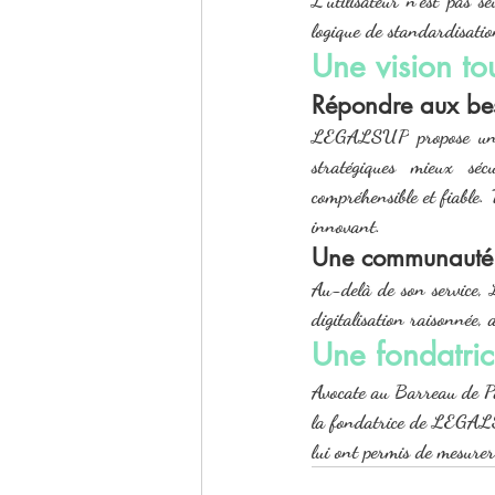
logique de standardisatio
Une vision to
Répondre aux beso
LEGALSUP
 propose un
stratégiques mieux séc
compréhensible et fiable. 
innovant.
Une communauté a
Au-delà de son service, 
digitalisation raisonnée, a
Une fondatri
Avocate au Barreau de Pa
la fondatrice de 
LEGAL
lui ont permis de mesurer 