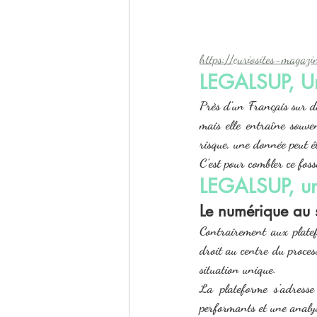
https://curiosites-magaz
LEGALSUP, Un
Près d’un Français sur de
mais elle entraîne souve
risque, une donnée peut ê
C’est pour combler ce foss
LEGALSUP, une
Le numérique au s
Contrairement aux platef
droit au centre du proce
situation unique.
La plateforme s’adresse
performants et une analys