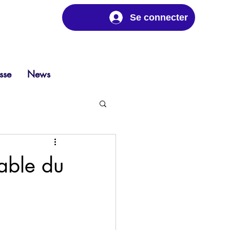
Se connecter
sse
News
sable du