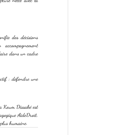
nifie des décisions 
un accompagnement 
-faire dans un cadre 
tif : défendre une 
a Koum Dissaké est 
agogique AideDroit, 
e plus humaine.