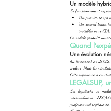
Un modèle hybride
Le fonctionnement repose
Un premier temps nu
Un second temps hum
invisibles pour l’IA
Ce modèle garantit un accè
Quand l’expér
Une évolution née
Au lancement en 2022,
couleur. Mais les résultat
Cette expérience a conduit
LEGALSUP, une
Les legaltechs se mult
intermédiaires. 
LEGAL
professionnel réglementé.
L’utilisateur n’est pas 