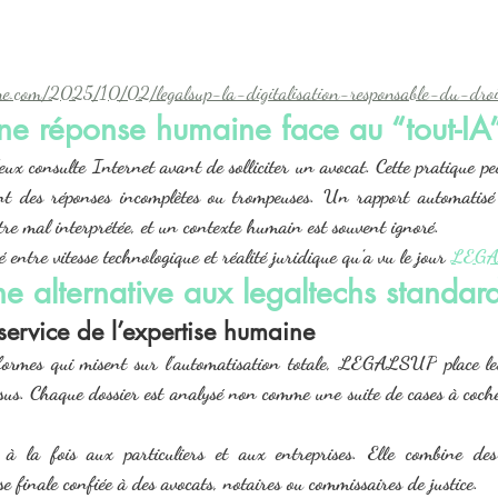
ine.com/2025/10/02/legalsup-la-digitalisation-responsable-du-droi
e réponse humaine face au “tout-IA
ux consulte Internet avant de solliciter un avocat. Cette pratique peu
nt des réponses incomplètes ou trompeuses. Un rapport automatisé
tre mal interprétée, et un contexte humain est souvent ignoré.
é entre vitesse technologique et réalité juridique qu’a vu le jour 
LEG
 alternative aux legaltechs standar
ervice de l’expertise humaine
ormes qui misent sur l’automatisation totale, 
LEGALSUP
 place l
ssus. Chaque dossier est analysé non comme une suite de cases à coch
 à la fois aux particuliers et aux entreprises. Elle combine des
e finale confiée à des avocats, notaires ou commissaires de justice.