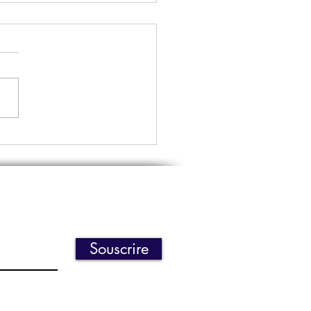
LSUP : Quand l’humain
nt au centre de la
Par Alexandre
angoye | Publié le
0/2025 chez BUSINESS
S
Souscrire