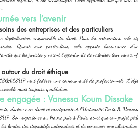
n.
urnée vers l’avenir
ins des entreprises et des particuliers
e digitalisation responsable du droit. Pour les entreprises, cela sig
urisées. Quant aux particuliers, cela apporte l’assurance d’
Tandis que les juristes y voient l’opportunité de valoriser leur savoir
utour du droit éthique
LEGALSUP
 veut fédérer une communauté de professionnels. L’objec
ccessible mais toujours qualitative.
ce engagée : Vanessa Koum Dissake
ris, docteure en droit et enseignante à l’Université Paris 8, Vaness
SUP
. Son expérience au Havre puis à Paris, ainsi que son projet péd
les limites des dispositifs automatisés et de concevoir une alternativ